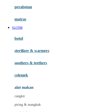
Happy Horse
perabotan
Happy Tummy
Hauck
matras
Havaianas
SLOT88
Hegen
botol
Hot Wheels
sterilizer & warmers
Hybrid
soothers & teethers
I
Inlacta DHA
celemek
Interlac
alat makan
Ivenet
cangkir
J
piring & mangkuk
Jack N Jill