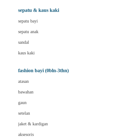
Beauty Barn
sepatu & kaus kaki
Bio Oil
sepatu bayi
Biolane
sepatu anak
Bite Fighters
sandal
Bizzi Growin
kaus kaki
Blackmores
fashion bayi (0bln-3thn)
Blooming Marvellous
atasan
Bonnels
bawahan
Bravado
gaun
Bruder
setelan
Brush Baby
jaket & kardigan
Buds Organics
aksesoris
Bugaboo