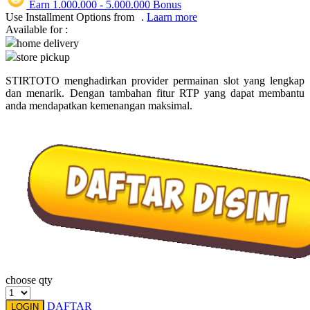
Earn
1.000.000
-
5.000.000
Bonus
Pureats
Use Installment Options from
.
Laarn more
Available for :
Q
home delivery
store pickup
QV Baby
STIRTOTO menghadirkan provider permainan slot yang lengkap
R
dan menarik. Dengan tambahan fitur RTP yang dapat membantu
anda mendapatkan kemenangan maksimal.
Real Shades
Red Castle
Ribbon Madness
S
Sebamed
Silver Cross
Simply Idea
choose qty
Skip Hop
DAFTAR
LOGIN