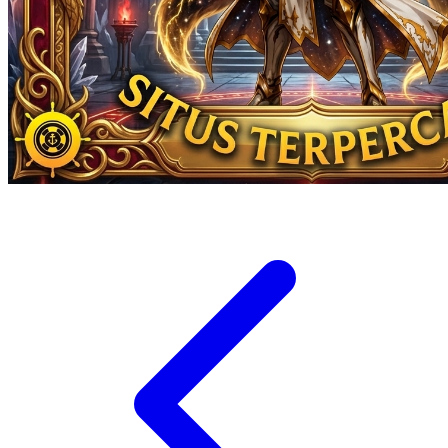
Tutti Bambini
Twistshake
TY Toys
U
V
Veja
Vitaflow
Vtech
W
Waterland
Wellness