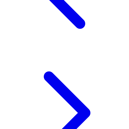
X
Xootz
Y
Yamatoya
Z
Zaxy
Zoggs
0-9
4Moms
59S